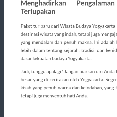
Menghadirkan Pengalam
Terlupakan
Paket tur baru dari Wisata Budaya Yogyakarta
destinasi wisata yang indah, tetapi juga meng
yang mendalam dan penuh makna. Ini adalah
lebih dalam tentang sejarah, tradisi, dan keh
dasar kekuatan budaya Yogyakarta.
Jadi, tunggu apalagi? Jangan biarkan diri And
besar yang di ceritakan oleh Yogyakarta. Segera
kisah yang penuh warna dan keindahan, yang
tetapi juga menyentuh hati Anda.