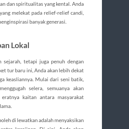
an dan spiritualitas yang kental. Anda
ang melekat pada relief-relief candi,
enginspirasi banyak generasi.
pan Lokal
n sejarah, tetapi juga penuh dengan
ket tur baru ini, Anda akan lebih dekat
a keasliannya. Mulai dari seni batik,
g menggugah selera, semuanya akan
ratnya kaitan antara masyarakat
 lama.
boleh di lewatkan adalah menyaksikan
entra kerajinan. Di sini, Anda akan