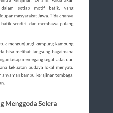
g dalam setiap motif batik, yang
hidupan masyarakat Jawa. Tidak hanya
batik sendiri, dan membawa pulang
 untuk mengunjungi kampung-kampung
nda bisa melihat langsung bagaimana
engan tetap memegang teguh adat dan
mana kekuatan budaya lokal menyatu
an anyaman bambu, kerajinan tembaga,
an.
ng Menggoda Selera