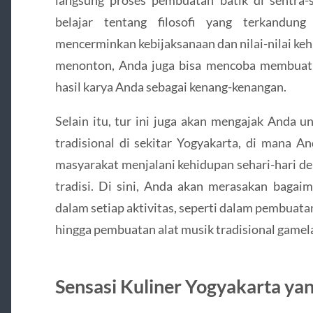
belajar tentang filosofi yang terkandun
mencerminkan kebijaksanaan dan nilai-nilai ke
menonton, Anda juga bisa mencoba membuat 
hasil karya Anda sebagai kenang-kenangan.
Selain itu, tur ini juga akan mengajak Anda
tradisional di sekitar Yogyakarta, di mana A
masyarakat menjalani kehidupan sehari-hari d
tradisi. Di sini, Anda akan merasakan bagai
dalam setiap aktivitas, seperti dalam pembuat
hingga pembuatan alat musik tradisional gamel
Sensasi Kuliner Yogyakarta ya