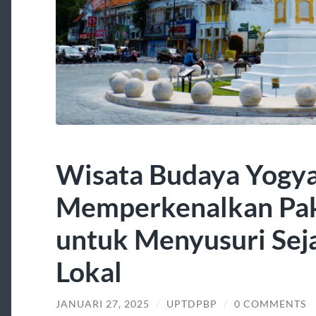
Wisata Budaya Yogy
Memperkenalkan Pak
untuk Menyusuri Seja
Lokal
JANUARI 27, 2025
/
UPTDPBP
/
0 COMMENTS