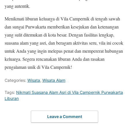
yang autentik.
Menikmati liburan keluarga di Vila Campernik di tengah sawah
dan sungai Purwakarta memberikan kesejukan dan ketenangan
yang sulit ditemukan di kota besar. Dengan fasilitas lengkap,
suasana alam yang asri, dan beragam aktivitas seru, vila ini cocok
untuk Anda yang ingin melepas penat dan mempererat hubungan
keluarga. Segera rencanakan liburan Anda dan rasakan
pengalaman unik di Vila Campernik!
Categories:
Wisata
,
Wisata Alam
Tags:
Nikmati Suasana Alam Asri di Vila Campernik Purwakarta
Liburan
Leave a Comment