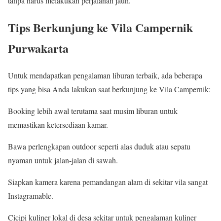
tanpa harus melakukan perjalanan jauh.
Tips Berkunjung ke Vila Campernik
Purwakarta
Untuk mendapatkan pengalaman liburan terbaik, ada beberapa
tips yang bisa Anda lakukan saat berkunjung ke Vila Campernik:
Booking lebih awal terutama saat musim liburan untuk
memastikan ketersediaan kamar.
Bawa perlengkapan outdoor seperti alas duduk atau sepatu
nyaman untuk jalan-jalan di sawah.
Siapkan kamera karena pemandangan alam di sekitar vila sangat
Instagramable.
Cicipi kuliner lokal di desa sekitar untuk pengalaman kuliner