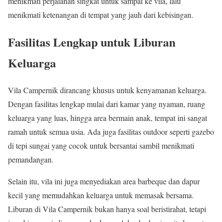
menikmati perjalanan singkat untuk sampai ke vila, lalu
menikmati ketenangan di tempat yang jauh dari kebisingan.
Fasilitas Lengkap untuk Liburan
Keluarga
Vila Campernik dirancang khusus untuk kenyamanan keluarga.
Dengan fasilitas lengkap mulai dari kamar yang nyaman, ruang
keluarga yang luas, hingga area bermain anak, tempat ini sangat
ramah untuk semua usia. Ada juga fasilitas outdoor seperti gazebo
di tepi sungai yang cocok untuk bersantai sambil menikmati
pemandangan.
Selain itu, vila ini juga menyediakan area barbeque dan dapur
kecil yang memudahkan keluarga untuk memasak bersama.
Liburan di Vila Campernik bukan hanya soal beristirahat, tetapi